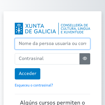
Ir ao contido principal
Acceder a Plat
Nome da persoa usuaria ou correo
Contrasinal
Acceder
Esqueceu o contrasinal?
Algúns cursos permiten o